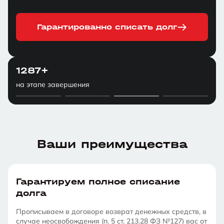
Гарантированно списать долг
1,037+
1957+
1287+
2304+
млрд. рублей списано
дел в работе
на этапе завершения
человек уже без долгов
Ваши преимущества
Гарантируем полное списание
долга
Прописываем в договоре возврат денежных средств, в
случае неосвобождения (п. 5 ст. 213.28 ФЗ №127) вас от